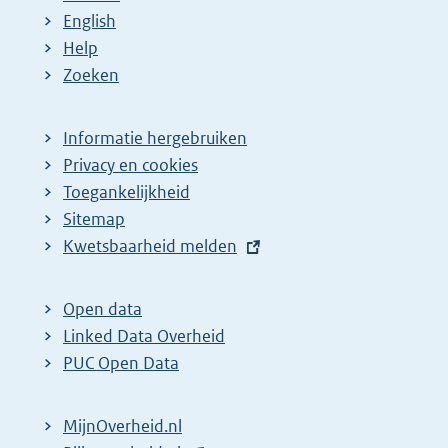
English
Help
Zoeken
Informatie hergebruiken
Privacy en cookies
Toegankelijkheid
Sitemap
E
Kwetsbaarheid melden
x
t
Open data
e
Linked Data Overheid
r
PUC Open Data
n
e
MijnOverheid.nl
l