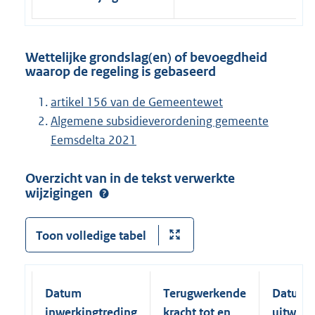
Wettelijke grondslag(en) of bevoegdheid
waarop de regeling is gebaseerd
artikel 156 van de Gemeentewet
Algemene subsidieverordening gemeente
Eemsdelta 2021
Overzicht van in de tekst verwerkte
wijzigingen
Toon volledige tabel
Datum
Terugwerkende
Datum
inwerkingtreding
kracht tot en
uitwerk