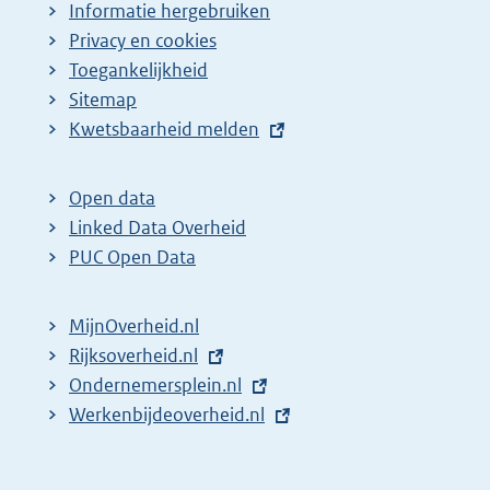
Informatie hergebruiken
Privacy en cookies
Toegankelijkheid
Sitemap
E
Kwetsbaarheid melden
x
t
Open data
e
Linked Data Overheid
r
PUC Open Data
n
e
MijnOverheid.nl
l
E
Rijksoverheid.nl
i
x
E
Ondernemersplein.nl
n
t
x
E
Werkenbijdeoverheid.nl
k
e
t
x
:
r
e
t