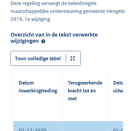
Deze regeling vervangt de beleidsregels
maatschappelijke ondersteuning gemeente Hengelo
2019, 1e wijziging.
Overzicht van in de tekst verwerkte
wijzigingen
Toon volledige tabel
Datum
Terugwerkende
Datum
inwerkingtreding
kracht tot en
uitwerk
met
02-12-2020
01-01-