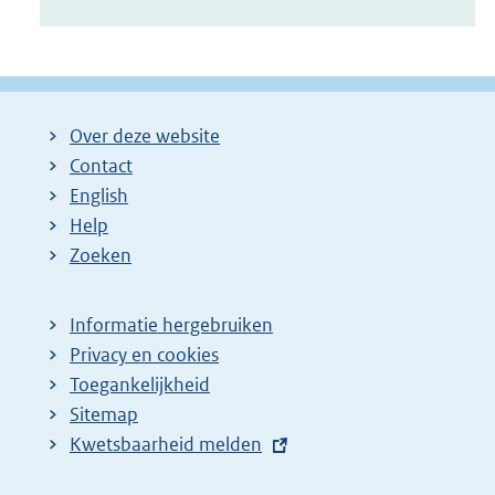
Over deze website
Contact
English
Help
Zoeken
Informatie hergebruiken
Privacy en cookies
Toegankelijkheid
Sitemap
E
Kwetsbaarheid melden
x