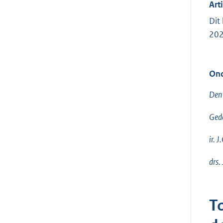
Arti
Dit
202
Ond
Den
Gede
ir. 
drs.
T