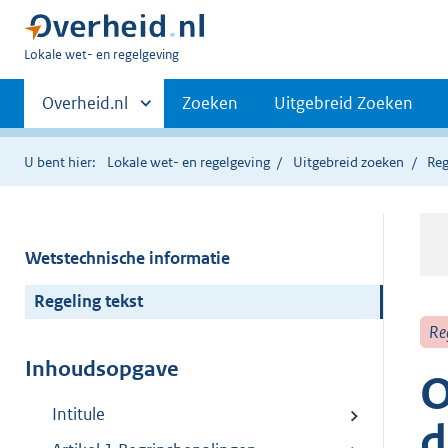
U
Lokale wet- en regelgeving
bent
Primaire
hier:
Andere
Overheid.nl
Zoeken
Uitgebreid Zoeken
sites
navigatie
binnen
U bent hier:
Lokale wet- en regelgeving
Uitgebreid zoeken
Reg
Wetstechnische informatie
Regeling tekst
Re
Inhoudsopgave
O
Intitule
d