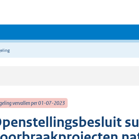
eling
geling vervallen per 01-07-2023
penstellingsbesluit su
oorbraakprojecten nat