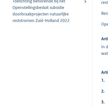
Toelichting behorende bij het
res
Openstellingsbesluit subsidie
Bes
doorbraakprojecten natuurlijke
reststromen Zuid-Holland 2022
Ope
Art
In 
wat
Art
1.
2.
3.