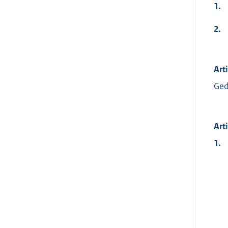
1.
2.
Art
Ged
Art
1.