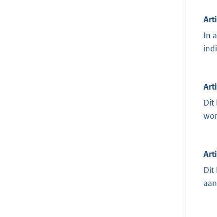
Art
In 
ind
Art
Dit
wor
Art
Dit
aan