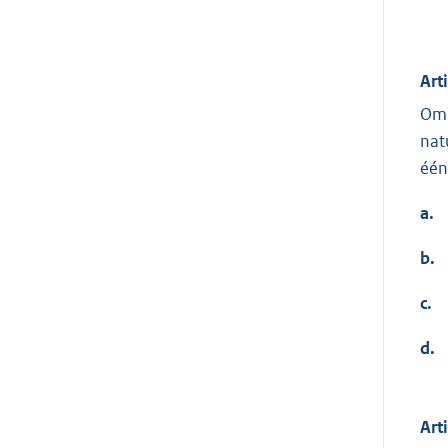
Art
Om 
nat
één
a.
b.
c.
d.
Art