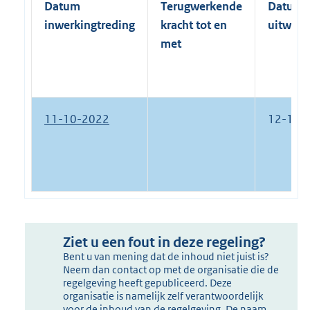
Datum
Terugwerkende
Datum
inwerkingtreding
kracht tot en
uitwerk
met
11-10-2022
12-10-
Ziet u een fout in deze regeling?
Bent u van mening dat de inhoud niet juist is?
Neem dan contact op met de organisatie die de
regelgeving heeft gepubliceerd. Deze
organisatie is namelijk zelf verantwoordelijk
voor de inhoud van de regelgeving. De naam