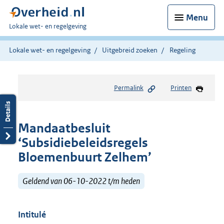
Menu
U
Lokale wet- en regelgeving
bent
hier:
Lokale wet- en regelgeving
Uitgebreid zoeken
Regeling
Permalink
Printen
Mandaatbesluit
‘Subsidiebeleidsregels
Bloemenbuurt Zelhem’
Geldend van 06-10-2022 t/m heden
Intitulé