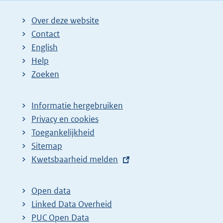
Over deze website
Contact
English
Help
Zoeken
Informatie hergebruiken
Privacy en cookies
Toegankelijkheid
Sitemap
E
Kwetsbaarheid melden
x
t
Open data
e
Linked Data Overheid
r
PUC Open Data