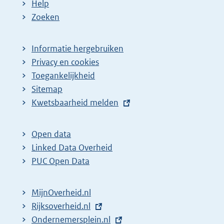
Help
Zoeken
Informatie hergebruiken
Privacy en cookies
Toegankelijkheid
Sitemap
E
Kwetsbaarheid melden
x
t
Open data
e
Linked Data Overheid
r
PUC Open Data
n
e
MijnOverheid.nl
l
E
Rijksoverheid.nl
i
x
E
Ondernemersplein.nl
n