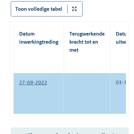
Toon volledige tabel
Datum
Terugwerkende
Datum
inwerkingtreding
kracht tot en
uitwerk
met
27-09-2022
03-11-