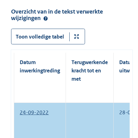
Overzicht van in de tekst verwerkte
wijzigingen
Toon volledige tabel
Datum
Terugwerkende
Datum
inwerkingtreding
kracht tot en
uitwerk
met
24-09-2022
28-05-