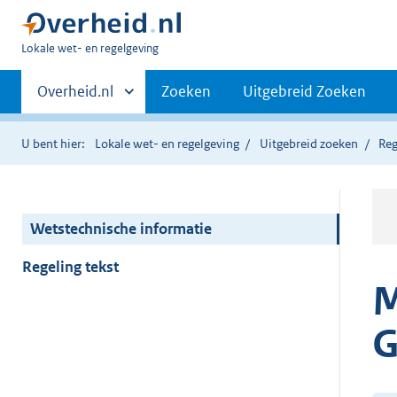
U
Lokale wet- en regelgeving
bent
Primaire
hier:
Andere
Overheid.nl
Zoeken
Uitgebreid Zoeken
sites
navigatie
binnen
U bent hier:
Lokale wet- en regelgeving
Uitgebreid zoeken
Reg
Wetstechnische informatie
Regeling tekst
M
G