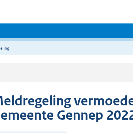
eling
eldregeling vermoed
emeente Gennep 202