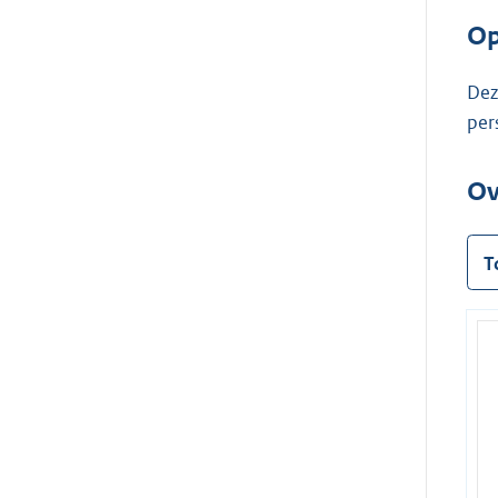
Op
Dez
per
Ov
T