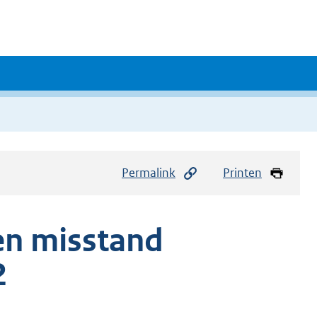
Permalink
Printen
en misstand
2