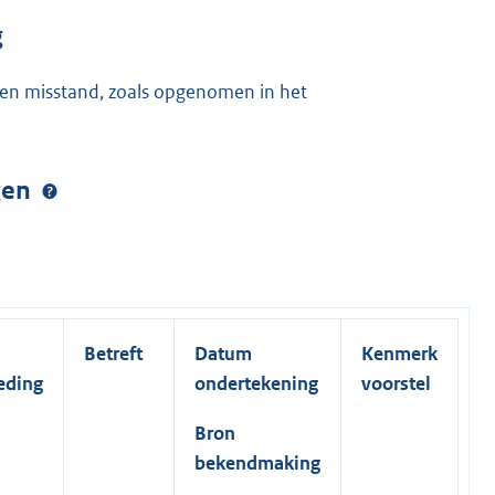
g
eden misstand, zoals opgenomen in het
ngen
Betreft
Datum
Kenmerk
eding
ondertekening
voorstel
Bron
bekendmaking