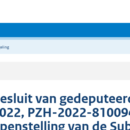
eling
esluit van gedeputeerd
022, PZH-2022-810094
penstelling van de Sub