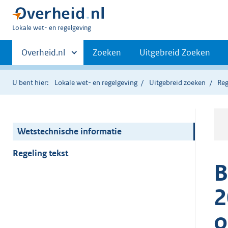
U
Lokale wet- en regelgeving
bent
Primaire
hier:
Andere
Overheid.nl
Zoeken
Uitgebreid Zoeken
sites
navigatie
binnen
U bent hier:
Lokale wet- en regelgeving
Uitgebreid zoeken
Reg
Wetstechnische informatie
Regeling tekst
B
2
o