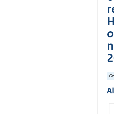
r
H
o
n
2
Ge
A