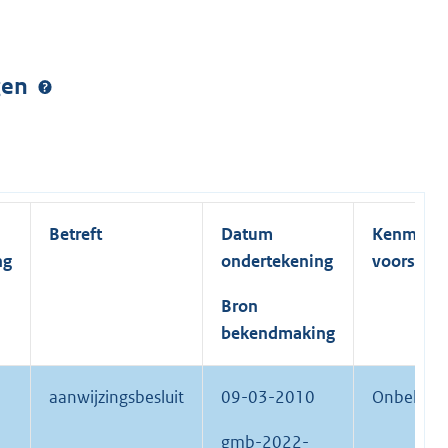
ngen
Betreft
Datum
Kenmerk
ng
ondertekening
voorstel
Bron
bekendmaking
aanwijzingsbesluit
09-03-2010
Onbekend
gmb-2022-