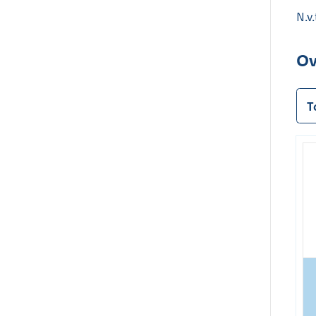
N.v.
Ov
T