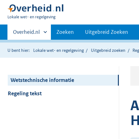
U
Lokale wet- en regelgeving
bent
Primaire
hier:
Andere
Overheid.nl
Zoeken
Uitgebreid Zoeken
sites
navigatie
binnen
U bent hier:
Lokale wet- en regelgeving
Uitgebreid zoeken
Reg
Wetstechnische informatie
Regeling tekst
A
H