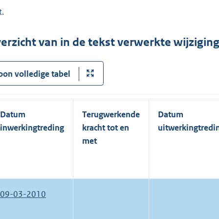
t.
erzicht van in de tekst verwerkte wijzigi
oon volledige tabel
Datum
Terugwerkende
Datum
inwerkingtreding
kracht tot en
uitwerkingtredi
met
09-03-2010