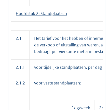
Hoofdstuk 2: Standplaatsen
2.1
Het tarief voor het hebben of innemen 
de verkoop of uitstalling van waren, a
bedraagt per vierkante meter in beslag 
2.1.1
voor tijdelijke standplaatsen, per dag
2.1.2
voor vaste standplaatsen:
1dg/week
2dgn