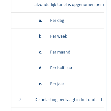
afzonderlijk tarief is opgenomen per m2
a.
Per dag
b.
Per week
c.
Per maand
d.
Per half jaar
e.
Per jaar
1.2
De belasting bedraagt in het onder 1.1 