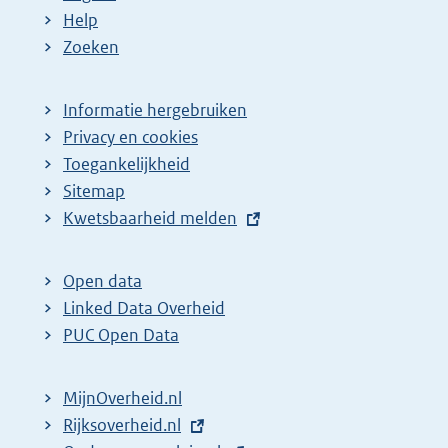
Help
Zoeken
Informatie hergebruiken
Privacy en cookies
Toegankelijkheid
Sitemap
E
Kwetsbaarheid melden
x
t
Open data
e
Linked Data Overheid
r
PUC Open Data
n
e
MijnOverheid.nl
l
E
Rijksoverheid.nl
i