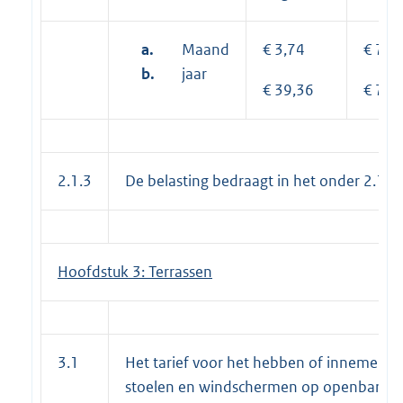
a.
Maand
€ 3,74
€ 7,3
b.
jaar
€ 39,36
€ 75,
2.1.3
De belasting bedraagt in het onder 2.1.
Hoofdstuk 3: Terrassen
3.1
Het tarief voor het hebben of innemen va
stoelen en windschermen op openbare g