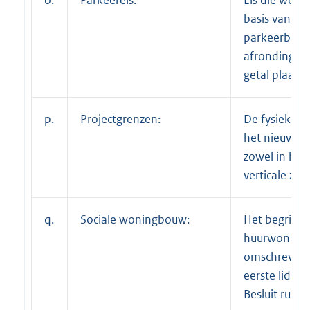
basis van de
parkeerbehoe
afronding na
getal plaatsv
p.
Projectgrenzen:
De fysieke b
het nieuwbo
zowel in hori
verticale zin.
q.
Sociale woningbouw:
Het begrip s
huurwoning, 
omschreven in
eerste lid su
Besluit ruimt