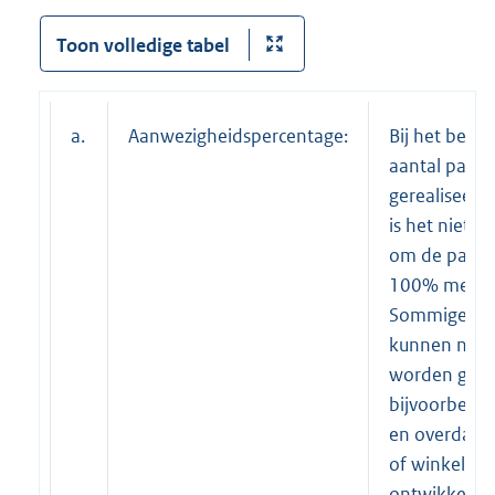
Toon volledige tabel
a.
Aanwezigheidspercentage:
Bij het bepa
aantal parke
gerealiseer
is het niet a
om de parke
100% mee te 
Sommige par
kunnen namel
worden gebru
bijvoorbeel
en overdag 
of winkelbez
ontwikkelin