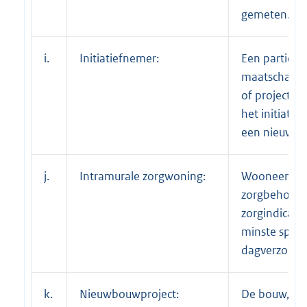
gemeten.
i.
Initiatiefnemer:
Een particulie
maatschappel
of projecton
het initiatie
een nieuwbo
j.
Intramurale zorgwoning:
Wooneenhei
zorgbehoev
zorgindicatie
minste sprak
dagverzorgin
k.
Nieuwbouwproject:
De bouw, ve