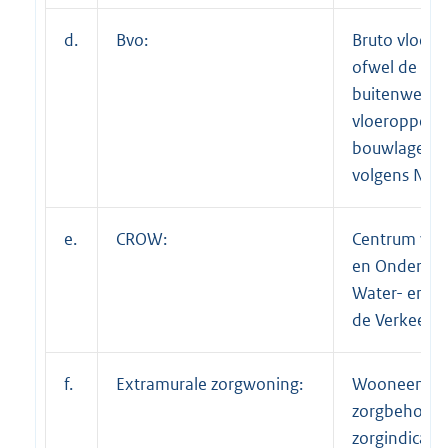
d.
Bvo:
Bruto vloero
ofwel de so
buitenwerks
vloeroppervl
bouwlagen i
volgens NEN
e.
CROW:
Centrum voo
en Onderzoek
Water- en 
de Verkeerst
f.
Extramurale zorgwoning:
Wooneenhei
zorgbehoev
zorgindicati