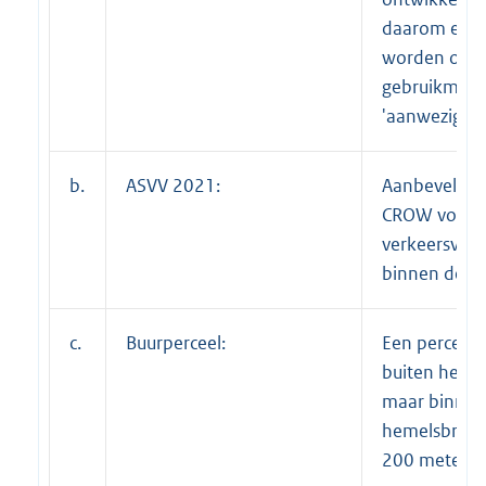
daarom een 
worden opge
gebruikmaki
'aanwezighei
b.
ASVV 2021:
Aanbeveling
CROW voor
verkeersvoo
binnen de 
c.
Buurperceel:
Een perceel 
buiten het p
maar binnen
hemelsbrede
200 meter.