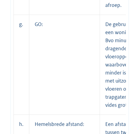
afroep.
g.
GO:
De gebruiks
een woning. 
Bvo minus de
dragende wa
vloeropperv
waarboven de
minder is da
met uitzonde
vloeren onde
trapgaten, li
vides groter
h.
Hemelsbrede afstand:
Een afstand i
tussen twee