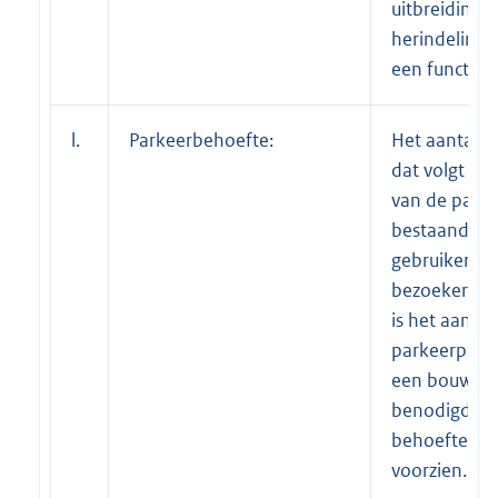
uitbreiding,
herindeling o
een functie 
l.
Parkeerbehoefte:
Het aantal p
dat volgt uit
van de park
bestaande ui
gebruikersde
bezoekersdee
is het aantal
parkeerplaat
een bouwont
benodigd is 
behoefte te
voorzien.