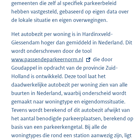
gemeenten die zelf al specifiek parkeerbeleid
hebben vastgesteld, gebaseerd op eigen data over
de lokale situatie en eigen overwegingen.
Het autobezit per woning is in Hardinxveld-
Giessendam hoger dan gemiddeld in Nederland. Dit
wordt onderschreven door de tool
E
www.passendeparkeernorm.nl
x
die door
Goudappel in opdracht van de provincie Zuid-
t
Holland is ontwikkeld. Deze tool laat het
e
daadwerkelijke autobezit per woning zien van alle
r
buurten in Nederland, waarbij onderscheid wordt
n
gemaakt naar woningtype en eigendomssituatie.
e
Tevens wordt berekend of dit autobezit afwijkt van
l
het aantal benodigde parkeerplaatsen, berekend op
i
basis van een parkeerkengetal. Bij alle de
n
woningtypes die rond een station aanwezig zijn, ligt
k