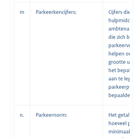
m
Parkeerkencijfers:
Cijfers die z
hulpmiddel 
ambtenaren 
die zich bez
parkeervraag
helpen om e
grootte uit 
het bepalen 
aan te legge
parkeerplaat
bepaalde voo
n.
Parkeernorm:
Het getal da
hoeveel par
minimaal m