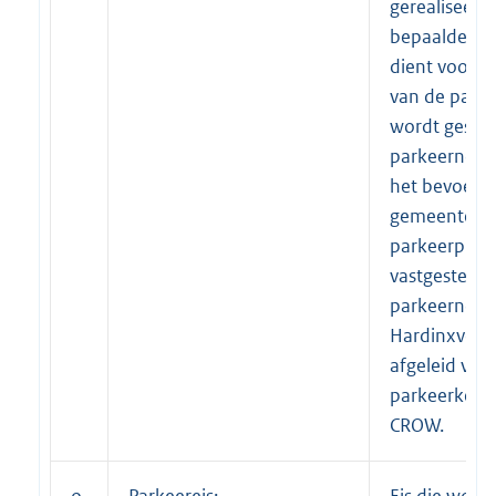
gerealiseerd 
bepaalde func
dient voor h
van de parke
wordt gespr
parkeernorm
het bevoegd
gemeente) d
parkeerplaa
vastgesteld.
parkeernorm
Hardinxveld
afgeleid van
parkeerkenci
CROW.
o.
Parkeereis:
Eis die word