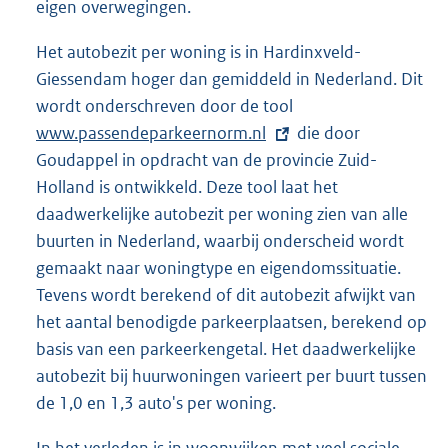
eigen overwegingen.
Het autobezit per woning is in Hardinxveld-
Giessendam hoger dan gemiddeld in Nederland. Dit
wordt onderschreven door de tool
E
www.passendeparkeernorm.nl
x
die door
Goudappel in opdracht van de provincie Zuid-
t
Holland is ontwikkeld. Deze tool laat het
e
daadwerkelijke autobezit per woning zien van alle
r
buurten in Nederland, waarbij onderscheid wordt
n
gemaakt naar woningtype en eigendomssituatie.
e
Tevens wordt berekend of dit autobezit afwijkt van
l
het aantal benodigde parkeerplaatsen, berekend op
i
basis van een parkeerkengetal. Het daadwerkelijke
n
autobezit bij huurwoningen varieert per buurt tussen
k
de 1,0 en 1,3 auto's per woning.
: