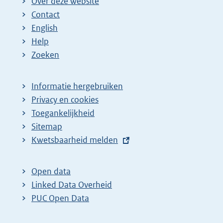
Over deze website
Contact
English
Help
Zoeken
Informatie hergebruiken
Privacy en cookies
Toegankelijkheid
Sitemap
E
Kwetsbaarheid melden
x
t
Open data
e
Linked Data Overheid
r
PUC Open Data
n
e