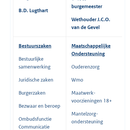
burgemeester
B.D. Lugthart
Wethouder J.C.O.
van de Gevel
Bestuurszaken
Maatschappelijke
Ondersteuning
Bestuurlijke
F
samenwerking
Ouderenzorg
P
Juridische zaken
Wmo
T
Burgerzaken
Maatwerk-
L
voorzieningen 18+
Bezwaar en beroep
Mantelzorg-
Ombudsfunctie
ondersteuning
Communicatie