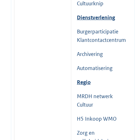
Cultuurknip
F
Dienstverlening
Burgerparticipatie
Klantcontactcentrum
D
Archivering
Automatisering
B
Regio
MRDH netwerk
Cultuur
A
H5 Inkoop WMO
Zorg en
P