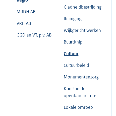
Gladheidbestrijding
S
MRDH AB
Reiniging
VRH AB
Wijkgericht werken
N
GGD en VT, plv. AB
Buurtknip
Cultuur
R
Cultuurbeleid
Monumentenzorg
D
Kunst in de
B
openbare ruimte
Lokale omroep