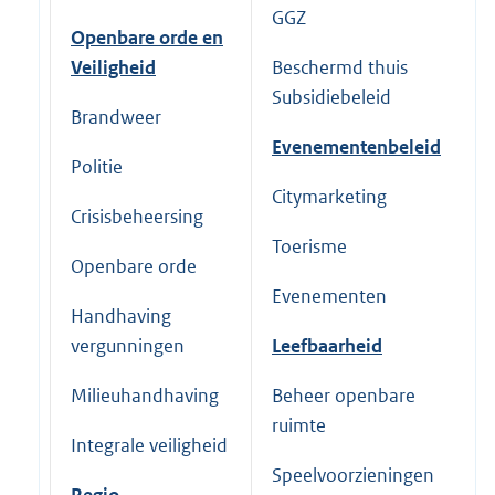
GGZ
Openbare orde en
Veiligheid
Beschermd thuis
I
Subsidiebeleid
Brandweer
Evenementenbeleid
Politie
Citymarketing
Crisisbeheersing
L
Toerisme
Openbare orde
L
Evenementen
Handhaving
vergunningen
Leefbaarheid
Milieuhandhaving
Beheer openbare
o
ruimte
b
Integrale veiligheid
Speelvoorzieningen
Regio