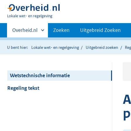
U
Lokale wet- en regelgeving
bent
Primaire
hier:
Andere
Overheid.nl
Zoeken
Uitgebreid Zoeken
sites
navigatie
binnen
U bent hier:
Lokale wet- en regelgeving
Uitgebreid zoeken
Reg
Wetstechnische informatie
Regeling tekst
A
p