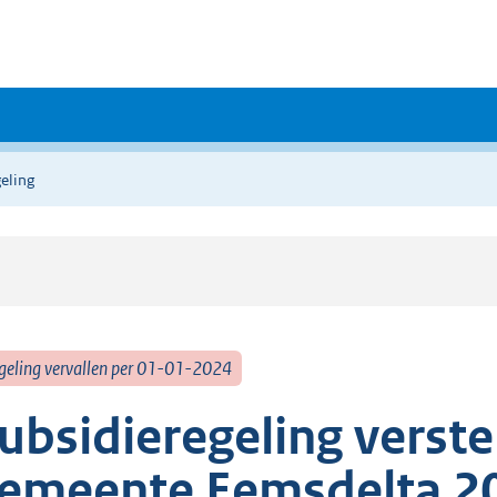
eling
geling vervallen per 01-01-2024
ubsidieregeling verste
emeente Eemsdelta 2