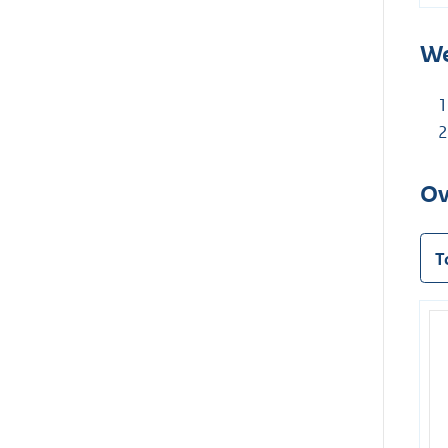
We
Ov
T