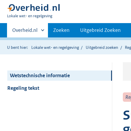
U
Lokale wet- en regelgeving
bent
Primaire
hier:
Andere
Overheid.nl
Zoeken
Uitgebreid Zoeken
sites
navigatie
binnen
U bent hier:
Lokale wet- en regelgeving
Uitgebreid zoeken
Reg
Wetstechnische informatie
Regeling tekst
Re
S
g