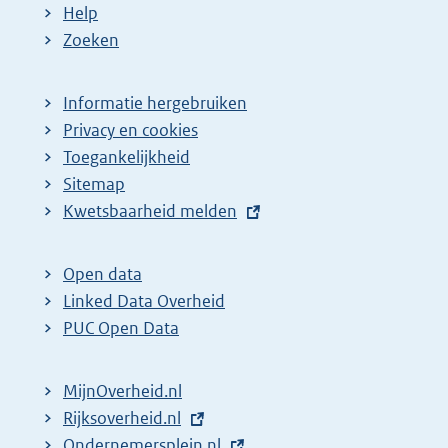
Help
Zoeken
Informatie hergebruiken
Privacy en cookies
Toegankelijkheid
Sitemap
E
Kwetsbaarheid melden
x
t
Open data
e
Linked Data Overheid
r
PUC Open Data
n
e
MijnOverheid.nl
l
E
Rijksoverheid.nl
i
x
E
Ondernemersplein.nl