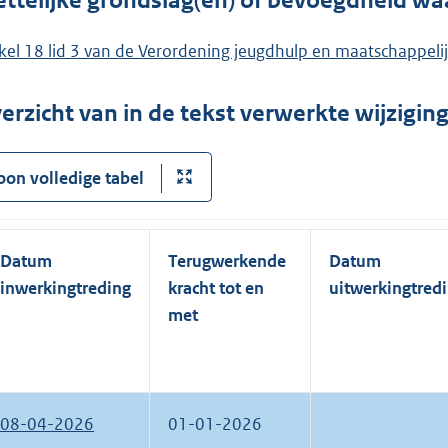
ttelijke grondslag(en) of bevoegdheid wa
ikel 18 lid 3 van de Verordening jeugdhulp en maatschappel
erzicht van in de tekst verwerkte wijzigi
oon volledige tabel
Datum
Terugwerkende
Datum
inwerkingtreding
kracht tot en
uitwerkingtred
met
08-04-2026
01-01-2026