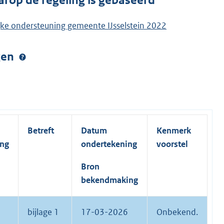
arop de regeling is gebaseerd
ijke ondersteuning gemeente IJsselstein 2022
ngen
Betreft
Datum
Kenmerk
ing
ondertekening
voorstel
Bron
bekendmaking
bijlage 1
17-03-2026
Onbekend.