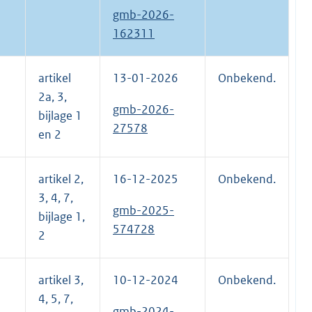
gmb-2026-
162311
artikel
13-01-2026
Onbekend.
2a, 3,
gmb-2026-
bijlage 1
27578
en 2
artikel 2,
16-12-2025
Onbekend.
3, 4, 7,
gmb-2025-
bijlage 1,
574728
2
artikel 3,
10-12-2024
Onbekend.
4, 5, 7,
gmb-2024-