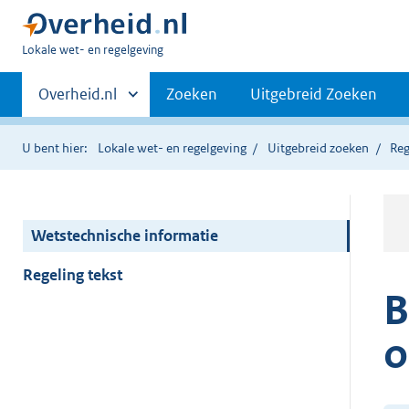
U
Lokale wet- en regelgeving
bent
Primaire
hier:
Andere
Overheid.nl
Zoeken
Uitgebreid Zoeken
sites
navigatie
binnen
U bent hier:
Lokale wet- en regelgeving
Uitgebreid zoeken
Reg
Wetstechnische informatie
Regeling tekst
B
o