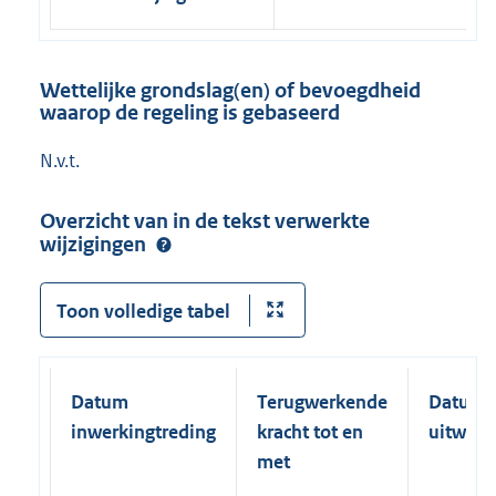
Wettelijke grondslag(en) of bevoegdheid
waarop de regeling is gebaseerd
N.v.t.
Overzicht van in de tekst verwerkte
wijzigingen
Toon volledige tabel
Datum
Terugwerkende
Datum
inwerkingtreding
kracht tot en
uitwerk
met