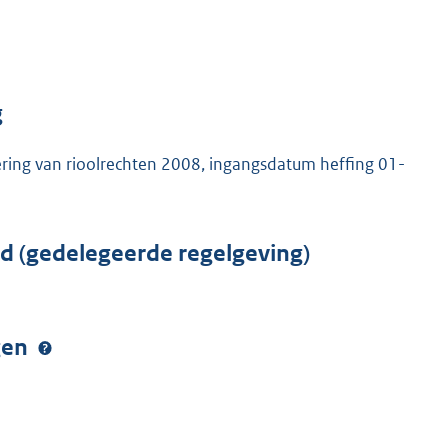
g
ering van rioolrechten 2008, ingangsdatum heffing 01-
rd (gedelegeerde regelgeving)
ngen