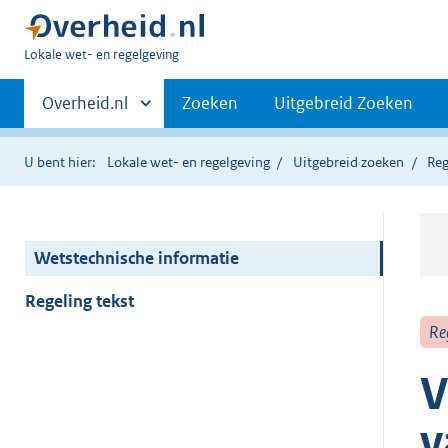
U
Lokale wet- en regelgeving
bent
Primaire
hier:
Andere
Overheid.nl
Zoeken
Uitgebreid Zoeken
sites
navigatie
binnen
U bent hier:
Lokale wet- en regelgeving
Uitgebreid zoeken
Reg
Wetstechnische informatie
Regeling tekst
Re
V
v