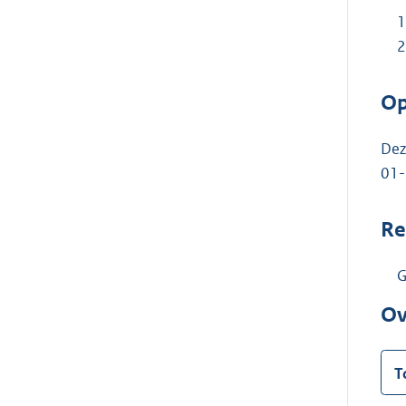
Op
Dez
01-
Re
G
Ov
T