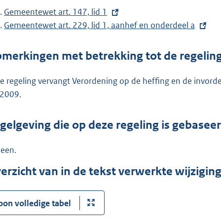
E
Gemeentewet art. 147, lid 1
x
E
Gemeentewet art. 229, lid 1, aanhef en onderdeel a
t
x
e
t
merkingen met betrekking tot de regelin
r
e
n
r
e regeling vervangt Verordening op de heffing en de invord
e
n
2009.
l
e
i
l
gelgeving die op deze regeling is gebasee
n
i
k
n
een.
:
k
erzicht van in de tekst verwerkte wijzigi
:
oon volledige tabel