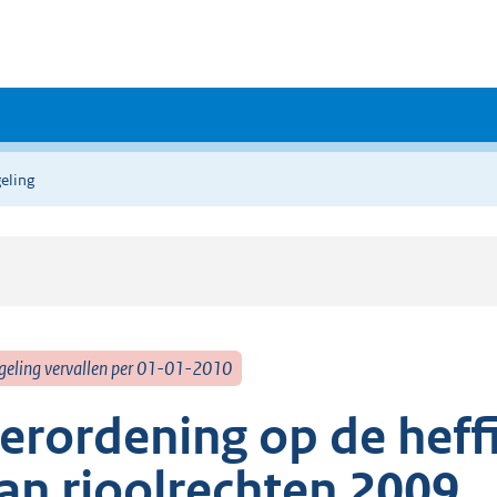
eling
geling vervallen per 01-01-2010
erordening op de heff
an rioolrechten 2009