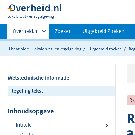
U
Lokale wet- en regelgeving
bent
Primaire
hier:
Andere
Overheid.nl
Zoeken
Uitgebreid Zoeken
sites
navigatie
binnen
U bent hier:
Lokale wet- en regelgeving
Uitgebreid zoeken
Reg
Wetstechnische informatie
Regeling tekst
Re
Inhoudsopgave
R
Intitule
a