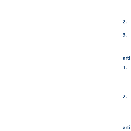
2.
3.
arti
1.
2.
arti