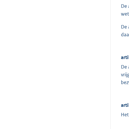
De 
wet
De 
daa
art
De 
vri
bez
arti
Het