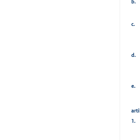
b.
c.
d.
e.
arti
1.