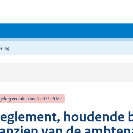
eling
geling vervallen per 01-01-2021
eglement, houdende b
anzien van de ambten