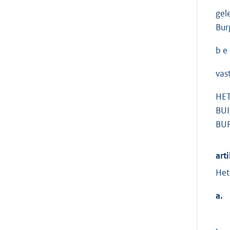
gel
Bur
b e 
vast
HET
BUI
BUR
arti
Het
a.