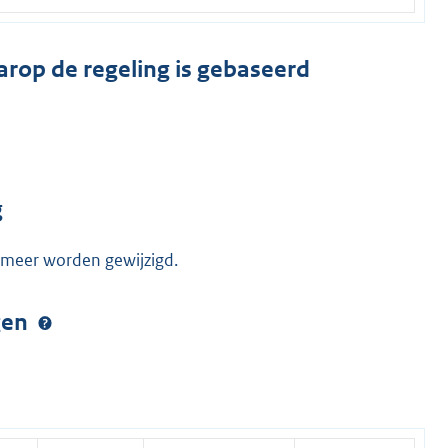
arop de regeling is gebaseerd
g
smeer worden gewijzigd.
ngen