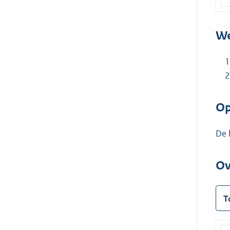
We
Op
De 
Ov
T