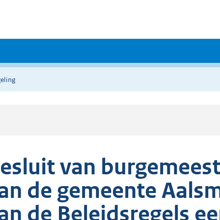
eling
esluit van burgemees
an de gemeente Aalsme
an de Beleidsregels e