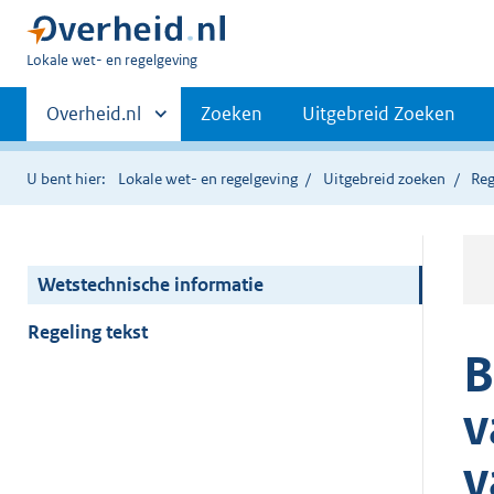
U
Lokale wet- en regelgeving
bent
Primaire
hier:
Andere
Overheid.nl
Zoeken
Uitgebreid Zoeken
sites
navigatie
binnen
U bent hier:
Lokale wet- en regelgeving
Uitgebreid zoeken
Reg
Wetstechnische informatie
Regeling tekst
B
v
v