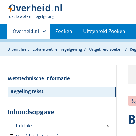
U
Lokale wet- en regelgeving
bent
Primaire
hier:
Andere
Overheid.nl
Zoeken
Uitgebreid Zoeken
sites
navigatie
binnen
U bent hier:
Lokale wet- en regelgeving
Uitgebreid zoeken
Reg
Wetstechnische informatie
Regeling tekst
Re
Inhoudsopgave
B
Intitule