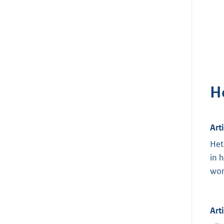
H
Art
Het
in 
wor
Art