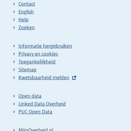
Contact
English
Help
Zoeken
Informatie hergebruiken
Privacy en cookies
Toegankelijkheid
Sitemap
E
Kwetsbaarheid melden
x
t
Open data
e
Linked Data Overheid
r
PUC Open Data
n
e
MijnOverheid.nl