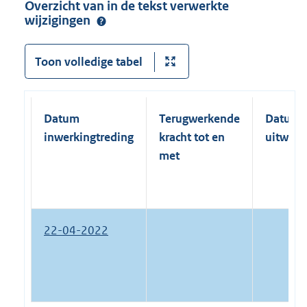
Overzicht van in de tekst verwerkte
wijzigingen
Toon volledige tabel
Datum
Terugwerkende
Datum
inwerkingtreding
kracht tot en
uitwerk
met
22-04-2022