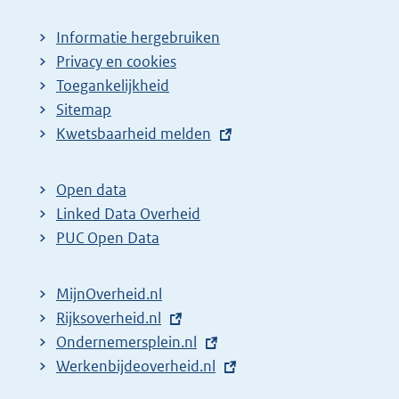
Informatie hergebruiken
Privacy en cookies
Toegankelijkheid
Sitemap
E
Kwetsbaarheid melden
x
t
Open data
e
Linked Data Overheid
r
PUC Open Data
n
e
MijnOverheid.nl
l
E
Rijksoverheid.nl
i
x
E
Ondernemersplein.nl
n
t
x
E
Werkenbijdeoverheid.nl
k
e
t
x
: