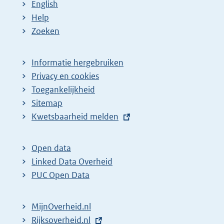
English
Help
Zoeken
Informatie hergebruiken
Privacy en cookies
Toegankelijkheid
Sitemap
E
Kwetsbaarheid melden
x
t
Open data
e
Linked Data Overheid
r
PUC Open Data
n
e
MijnOverheid.nl
l
E
Rijksoverheid.nl