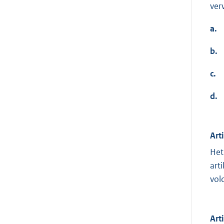
ver
a.
b.
c.
d.
Art
Het
art
vol
Art