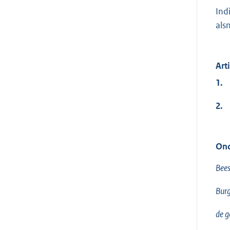
Ind
als
Art
1.
2.
Ond
Bees
Burg
de g