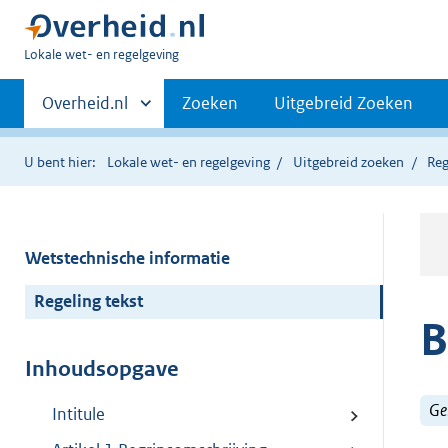
U
Lokale wet- en regelgeving
bent
Primaire
hier:
Andere
Overheid.nl
Zoeken
Uitgebreid Zoeken
sites
navigatie
binnen
U bent hier:
Lokale wet- en regelgeving
Uitgebreid zoeken
Reg
Wetstechnische informatie
Regeling tekst
B
Inhoudsopgave
Ge
Intitule