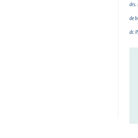
drs.
de b
dr. 