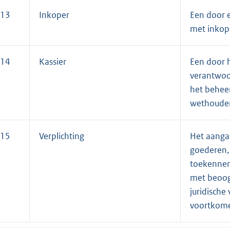
13
Inkoper
Een door e
met inkop
14
Kassier
Een door h
verantwoor
het behee
wethouders
15
Verplichting
Het aanga
goederen,
toekennen
met beoogd
juridische
voortkome