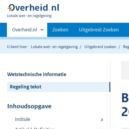
U
Lokale wet- en regelgeving
bent
Primaire
hier:
Andere
Overheid.nl
Zoeken
Uitgebreid Zoeken
sites
navigatie
binnen
U bent hier:
Lokale wet- en regelgeving
Uitgebreid zoeken
Reg
Wetstechnische informatie
Regeling tekst
B
Inhoudsopgave
2
Intitule