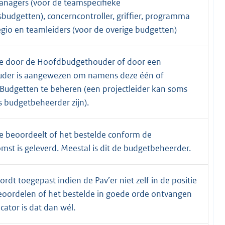
nagers (voor de teamspecifieke
budgetten), concerncontroller, griffier, programma
gio en teamleiders (voor de overige budgetten)
e door de Hoofdbudgethouder of door een
der is aangewezen om namens deze één of
Budgetten te beheren (een projectleider kan soms
 budgetbeheerder zijn).
e beoordeelt of het bestelde conform de
st is geleverd. Meestal is dit de budgetbeheerder.
ordt toegepast indien de Pav’er niet zelf in de positie
eoordelen of het bestelde in goede orde ontvangen
ficator is dat dan wél.