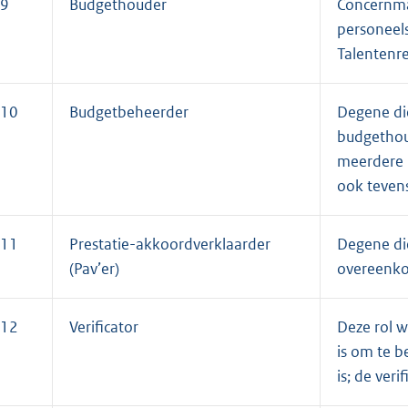
9
Budgethouder
Concernma
personeels
Talentenre
10
Budgetbeheerder
Degene di
budgethou
meerdere 
ook tevens
11
Prestatie-akkoordverklaarder
Degene di
(Pav’er)
overeenkom
12
Verificator
Deze rol w
is om te b
is; de veri