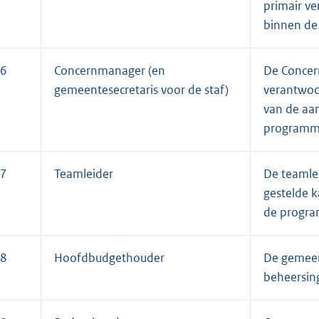
primair ve
binnen de
6
Concernmanager (en
De Concer
gemeentesecretaris voor de staf)
verantwoor
van de aa
programm
7
Teamleider
De teamlei
gestelde 
de progr
8
Hoofdbudgethouder
De gemeent
beheersing