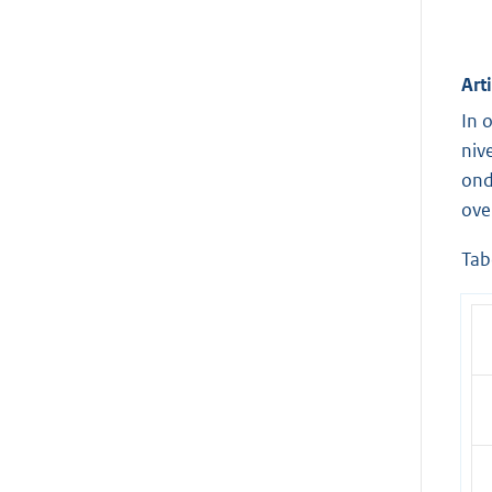
Art
In 
niv
ond
ove
Tab