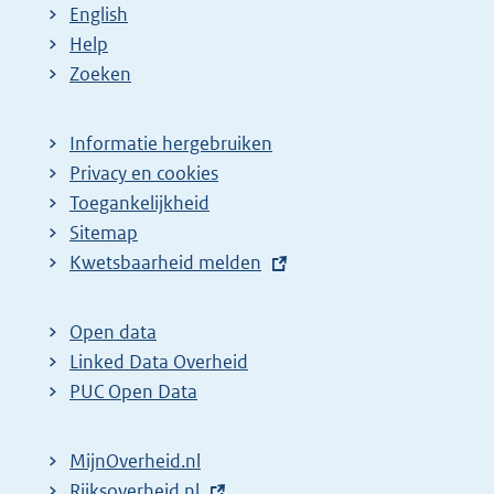
English
Help
Zoeken
Informatie hergebruiken
Privacy en cookies
Toegankelijkheid
Sitemap
E
Kwetsbaarheid melden
x
t
Open data
e
Linked Data Overheid
r
PUC Open Data
n
e
MijnOverheid.nl
l
E
Rijksoverheid.nl