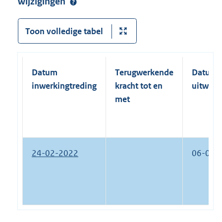
wijzigingen
Toon volledige tabel
Datum
Terugwerkende
Datum
inwerkingtreding
kracht tot en
uitwerk
met
24-02-2022
06-07-