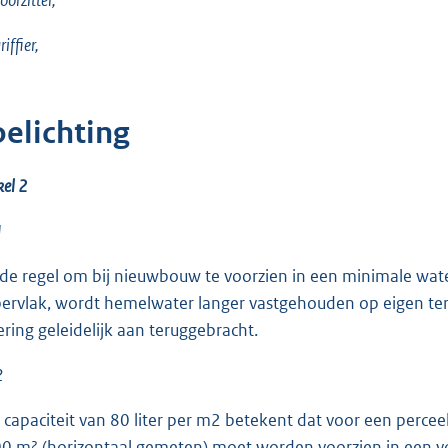
iffier,
oelichting
kel 2
1
 de regel om bij nieuwbouw te voorzien in een minimale wa
ervlak, wordt hemelwater langer vastgehouden op eigen ter
lering geleidelijk aan teruggebracht.
2
 capaciteit van 80 liter per m2 betekent dat voor een perce
0 m² (horizontaal gemeten) moet worden voorzien in een vo