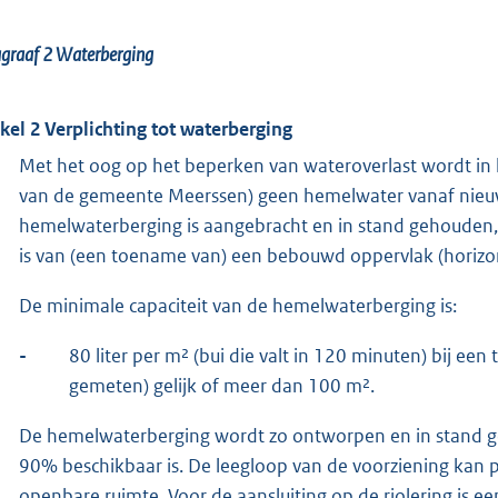
agraaf 2
Waterberging
ikel 2 Verplichting tot waterberging
Met het oog op het beperken van wateroverlast wordt in
van de gemeente Meerssen) geen hemelwater vanaf nieuw
hemelwaterberging is aangebracht en in stand gehouden
is van (een toename van) een bebouwd oppervlak (horiz
De minimale capaciteit van de hemelwaterberging is:
-
80 liter per m² (bui die valt in 120 minuten) bij e
gemeten) gelijk of meer dan 100 m².
De hemelwaterberging wordt zo ontworpen en in stand g
90% beschikbaar is. De leegloop van de voorziening kan p
openbare ruimte. Voor de aansluiting op de riolering is e