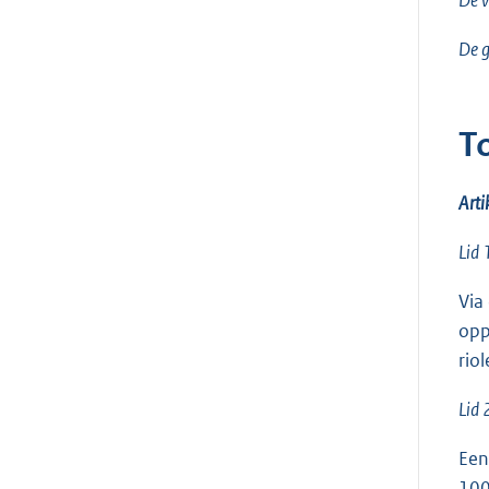
De gr
T
Arti
Lid 
Via
opp
rio
Lid 
Een
100