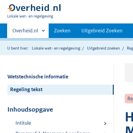
U
Lokale wet- en regelgeving
bent
Primaire
hier:
Andere
Overheid.nl
Zoeken
Uitgebreid Zoeken
sites
navigatie
binnen
U bent hier:
Lokale wet- en regelgeving
Uitgebreid zoeken
Reg
Wetstechnische informatie
Regeling tekst
Re
Inhoudsopgave
H
Intitule
M