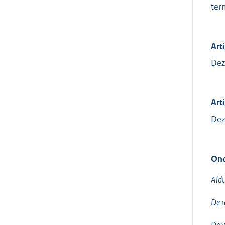
ter
Art
Dez
Arti
Dez
Ond
Aldu
De 
De v