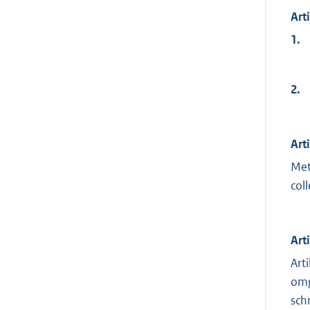
Art
1.
2.
Art
Met
col
Art
Art
omg
sch