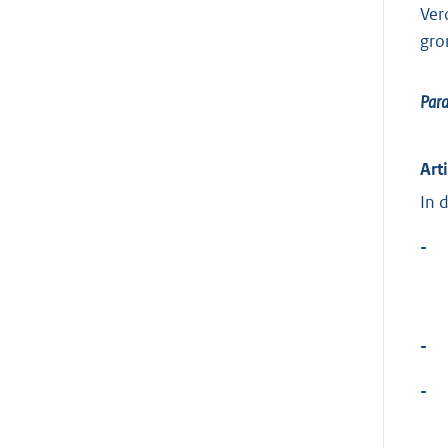
Ver
gro
Par
Art
In 
-
-
-