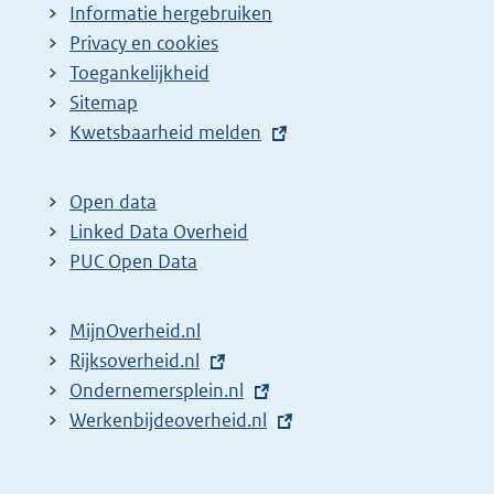
Informatie hergebruiken
Privacy en cookies
Toegankelijkheid
Sitemap
E
Kwetsbaarheid melden
x
t
Open data
e
Linked Data Overheid
r
PUC Open Data
n
e
MijnOverheid.nl
l
E
Rijksoverheid.nl
i
x
E
Ondernemersplein.nl
n
t
x
E
Werkenbijdeoverheid.nl
k
e
t
x
:
r
e
t