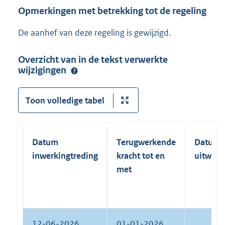
Opmerkingen met betrekking tot de regeling
De aanhef van deze regeling is gewijzigd.
Overzicht van in de tekst verwerkte
wijzigingen
Toon volledige tabel
Datum
Terugwerkende
Datum
inwerkingtreding
kracht tot en
uitwerk
met
12-06-2026
01-01-2026