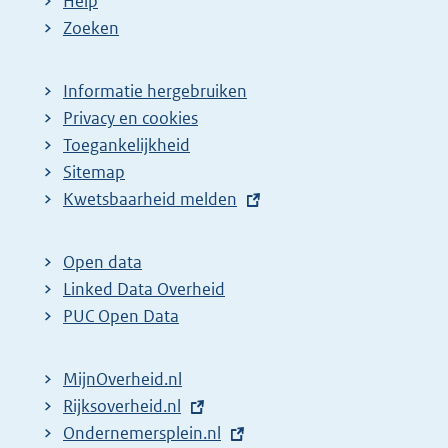
Help
Zoeken
Informatie hergebruiken
Privacy en cookies
Toegankelijkheid
Sitemap
E
Kwetsbaarheid melden
x
t
Open data
e
Linked Data Overheid
r
PUC Open Data
n
e
MijnOverheid.nl
l
E
Rijksoverheid.nl
i
x
E
Ondernemersplein.nl
n