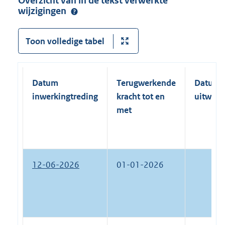
Overzicht van in de tekst verwerkte
wijzigingen
Toon volledige tabel
Datum
Terugwerkende
Datum
inwerkingtreding
kracht tot en
uitwerk
met
12-06-2026
01-01-2026