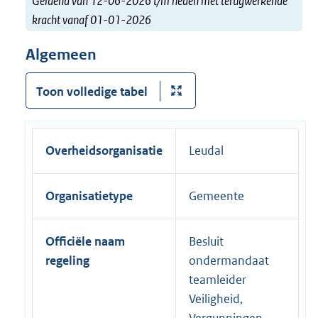
Geldend van 12-06-2026 t/m heden met terugwerkende
kracht vanaf 01-01-2026
Algemeen
Toon volledige tabel
Overheidsorganisatie
Leudal
Organisatietype
Gemeente
Officiële naam
Besluit
regeling
ondermandaat
teamleider
Veiligheid,
Vergunningen,