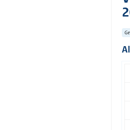
2
Ge
A