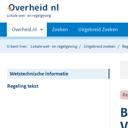
U
Lokale wet- en regelgeving
bent
Primaire
hier:
Andere
Overheid.nl
Zoeken
Uitgebreid Zoeken
sites
navigatie
binnen
U bent hier:
Lokale wet- en regelgeving
Uitgebreid zoeken
Reg
Wetstechnische informatie
Regeling tekst
Re
B
V