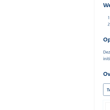
We
Op
Dez
ini
Ov
T