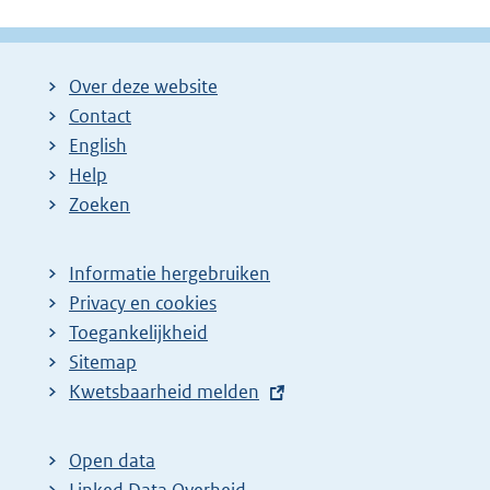
Over deze website
Contact
English
Help
Zoeken
Informatie hergebruiken
Privacy en cookies
Toegankelijkheid
Sitemap
E
Kwetsbaarheid melden
x
t
Open data
e
Linked Data Overheid