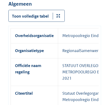
Algemeen
Toon volledige tabel
Overheidsorganisatie
Metropoolregio Eindho
Organisatietype
RegionaalSamenwerkin
Officiële naam
STATUUT OVERLEGORG
regeling
METROPOOLREGIO EIN
2021
Citeertitel
Statuut Overlegorganen
Metropoolregio Eindho