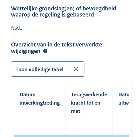
Wettelijke grondslag(en) of bevoegdheid
waarop de regeling is gebaseerd
N.v.t.
Overzicht van in de tekst verwerkte
wijzigingen
Toon volledige tabel
Datum
Terugwerkende
Datum
inwerkingtreding
kracht tot en
uitwerk
met