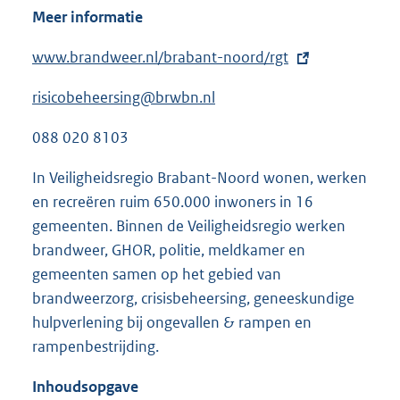
Meer informatie
E
www.brandweer.nl/brabant-noord/rgt
x
risicobeheersing@brwbn.nl
t
e
088 020 8103
r
n
In Veiligheidsregio Brabant-Noord wonen, werken
e
en recreëren ruim 650.000 inwoners in 16
l
gemeenten. Binnen de Veiligheidsregio werken
i
brandweer, GHOR, politie, meldkamer en
n
gemeenten samen op het gebied van
k
brandweerzorg, crisisbeheersing, geneeskundige
:
hulpverlening bij ongevallen & rampen en
rampenbestrijding.
Inhoudsopgave