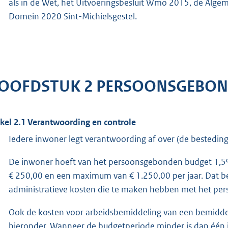
als in de Wet, het Uitvoeringsbesluit Wmo 2015, de Alge
Domein 2020 Sint-Michielsgestel.
OOFDSTUK 2 PERSOONSGEBON
ikel 2.1 Verantwoording en controle
Iedere inwoner legt verantwoording af over (de bestedi
De inwoner hoeft van het persoonsgebonden budget 1,5%
€ 250,00 en een maximum van € 1.250,00 per jaar. Dat be
administratieve kosten die te maken hebben met het pe
Ook de kosten voor arbeidsbemiddeling van een bemiddeli
hieronder. Wanneer de budgetperiode minder is dan één 