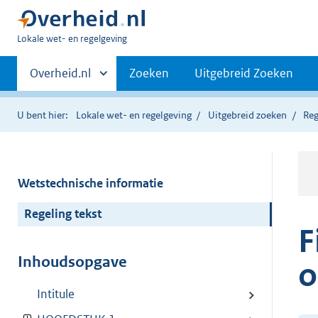
U
Lokale wet- en regelgeving
bent
Primaire
hier:
Andere
Overheid.nl
Zoeken
Uitgebreid Zoeken
sites
navigatie
binnen
U bent hier:
Lokale wet- en regelgeving
Uitgebreid zoeken
Reg
Wetstechnische informatie
Regeling tekst
F
Inhoudsopgave
o
Intitule