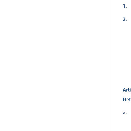
1.
2.
Art
Het
a.