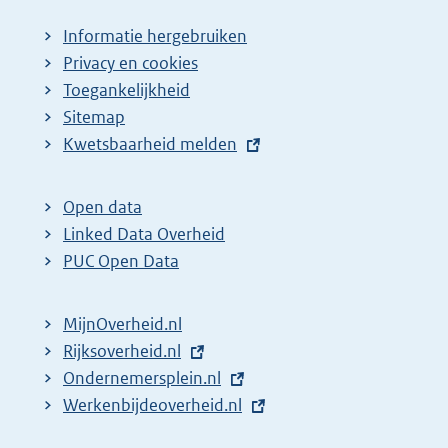
Informatie hergebruiken
Privacy en cookies
Toegankelijkheid
Sitemap
E
Kwetsbaarheid melden
x
t
Open data
e
Linked Data Overheid
r
PUC Open Data
n
e
MijnOverheid.nl
l
E
Rijksoverheid.nl
i
x
E
Ondernemersplein.nl
n
t
x
E
Werkenbijdeoverheid.nl
k
e
t
x
: