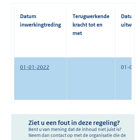
Datum
Terugwerkende
Datum
inwerkingtreding
kracht tot en
uitwerk
met
01-01-2022
01-01-
Ziet u een fout in deze regeling?
Bent u van mening dat de inhoud niet juist is?
Neem dan contact op met de organisatie die de