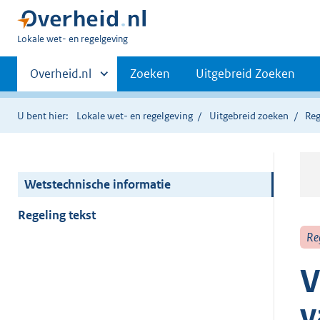
U
Lokale wet- en regelgeving
bent
Primaire
hier:
Andere
Overheid.nl
Zoeken
Uitgebreid Zoeken
sites
navigatie
binnen
U bent hier:
Lokale wet- en regelgeving
Uitgebreid zoeken
Reg
Wetstechnische informatie
Regeling tekst
Re
V
v