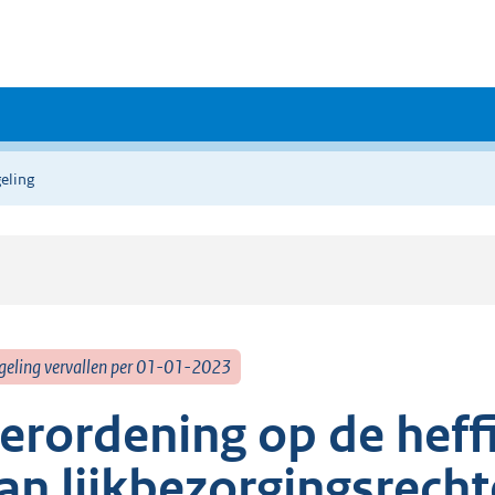
eling
geling vervallen per 01-01-2023
erordening op de heff
an lijkbezorgingsrech