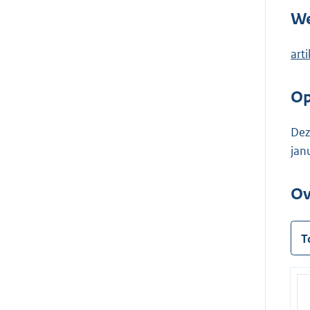
We
art
Op
Dez
jan
Ov
T