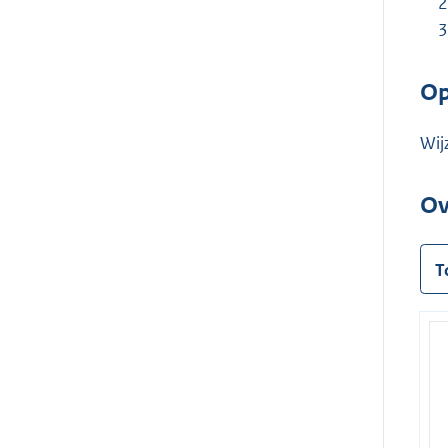
Op
Wij
Ov
T