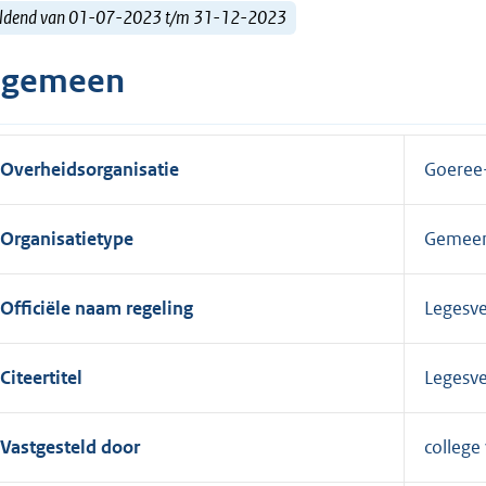
ldend van 01-07-2023 t/m 31-12-2023
lgemeen
Overheidsorganisatie
Goeree
Organisatietype
Gemee
Officiële naam regeling
Legesv
Citeertitel
Legesv
Vastgesteld door
college