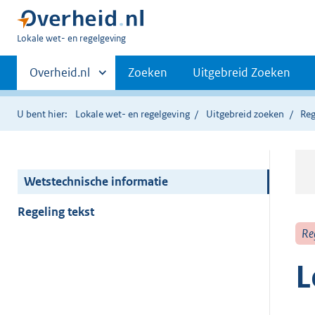
U
Lokale wet- en regelgeving
bent
Primaire
hier:
Andere
Overheid.nl
Zoeken
Uitgebreid Zoeken
sites
navigatie
binnen
U bent hier:
Lokale wet- en regelgeving
Uitgebreid zoeken
Reg
Wetstechnische informatie
Regeling tekst
Re
L