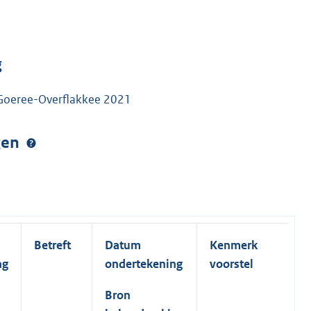
g
g Goeree-Overflakkee 2021
ngen
Betreft
Datum
Kenmerk
ng
ondertekening
voorstel
Bron