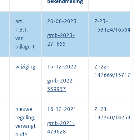
bekendmaking
art.
20-06-2023
Z-23-
1.3.1.
153124/165646
gmb-2023-
van
271655
bijlage 1
wijziging
15-12-2022
Z -22-
147669/157177
gmb-2022-
559937
nieuwe
16-12-2021
Z -21-
regeling,
137340/142533
gmb-2021-
vervangt
473628
oude