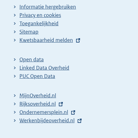
Informatie hergebruiken
Privacy en cookies
Toegankelijkheid
Sitemap
E
Kwetsbaarheid melden
x
t
Open data
e
Linked Data Overheid
r
PUC Open Data
n
e
MijnOverheid.nl
l
E
Rijksoverheid.nl
i
x
E
Ondernemersplein.nl
n
t
x
E
Werkenbijdeoverheid.nl
k
e
t
x
:
r
e
t