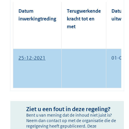
Datum
Terugwerkende
Datum
inwerkingtreding
kracht tot en
uitwerk
met
25-12-2021
01-01-
Ziet u een fout in deze regeling?
Bent u van mening dat de inhoud niet juist is?
Neem dan contact op met de organisatie die de
regelgeving heeft gepubliceerd. Deze