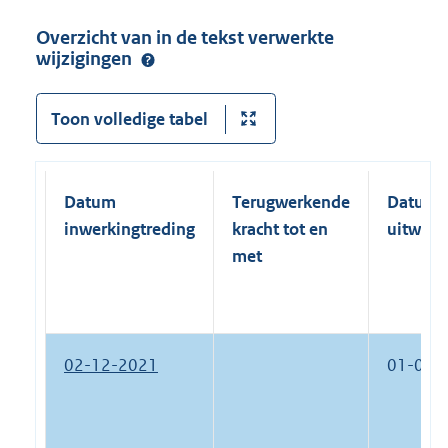
Overzicht van in de tekst verwerkte
wijzigingen
Toon volledige tabel
Datum
Terugwerkende
Datum
inwerkingtreding
kracht tot en
uitwerk
met
02-12-2021
01-01-