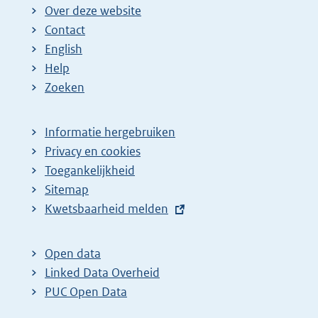
Over deze website
Contact
English
Help
Zoeken
Informatie hergebruiken
Privacy en cookies
Toegankelijkheid
Sitemap
E
Kwetsbaarheid melden
x
t
Open data
e
Linked Data Overheid
r
PUC Open Data
n