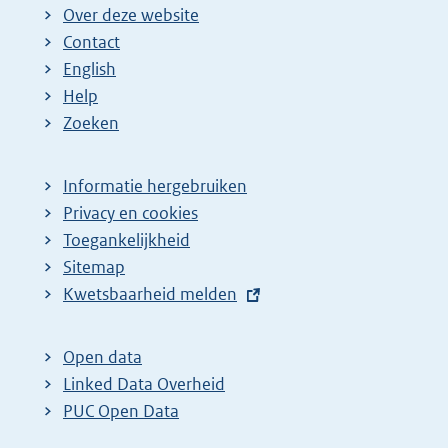
Over deze website
Contact
English
Help
Zoeken
Informatie hergebruiken
Privacy en cookies
Toegankelijkheid
Sitemap
E
Kwetsbaarheid melden
x
t
Open data
e
Linked Data Overheid
r
PUC Open Data
n