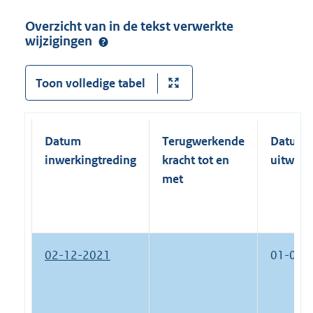
Overzicht van in de tekst verwerkte
wijzigingen
Toon volledige tabel
Datum
Terugwerkende
Datum
inwerkingtreding
kracht tot en
uitwerk
met
02-12-2021
01-01-