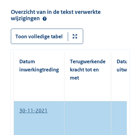
Overzicht van in de tekst verwerkte
wijzigingen
Toon volledige tabel
Datum
Terugwerkende
Datum
inwerkingtreding
kracht tot en
uitwerk
met
30-11-2021