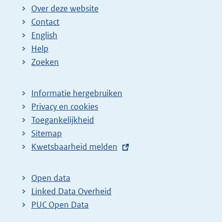
Over deze website
Contact
English
Help
Zoeken
Informatie hergebruiken
Privacy en cookies
Toegankelijkheid
Sitemap
E
Kwetsbaarheid melden
x
t
Open data
e
Linked Data Overheid
r
PUC Open Data
n