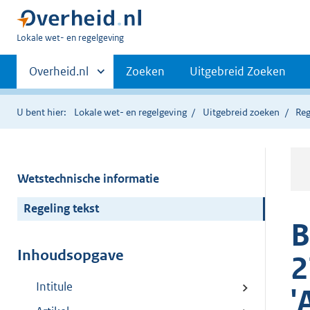
U
Lokale wet- en regelgeving
bent
Primaire
hier:
Andere
Overheid.nl
Zoeken
Uitgebreid Zoeken
sites
navigatie
binnen
U bent hier:
Lokale wet- en regelgeving
Uitgebreid zoeken
Reg
Wetstechnische informatie
Regeling tekst
B
Inhoudsopgave
2
Intitule
'