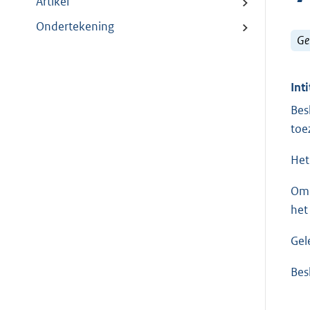
Artikel
Ondertekening
Ge
Inti
Bes
toe
Het
Omd
het
Gel
Besl