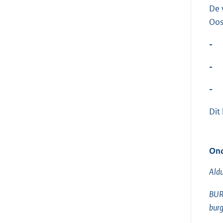
De 
Oos
-
-
-
Dit
Ond
Aldu
BUR
burg