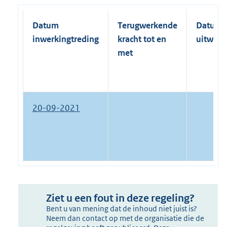
Datum
Terugwerkende
Datum
inwerkingtreding
kracht tot en
uitwerk
met
20-09-2021
Ziet u een fout in deze regeling?
Bent u van mening dat de inhoud niet juist is?
Neem dan contact op met de organisatie die de