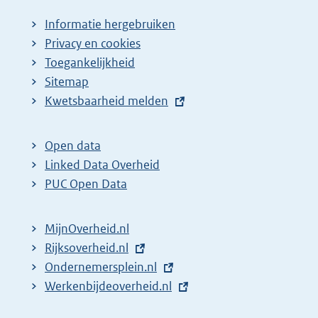
Informatie hergebruiken
Privacy en cookies
Toegankelijkheid
Sitemap
E
Kwetsbaarheid melden
x
t
Open data
e
Linked Data Overheid
r
PUC Open Data
n
e
MijnOverheid.nl
l
E
Rijksoverheid.nl
i
x
E
Ondernemersplein.nl
n
t
x
E
Werkenbijdeoverheid.nl
k
e
t
x
: