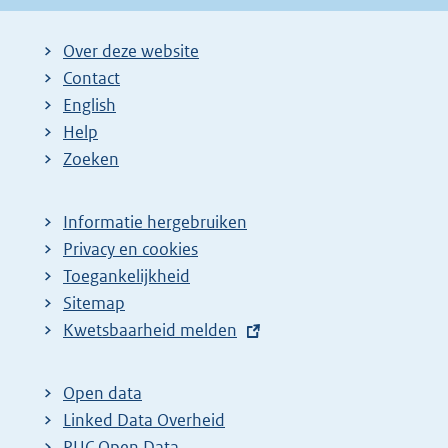
Over deze website
Contact
English
Help
Zoeken
Informatie hergebruiken
Privacy en cookies
Toegankelijkheid
Sitemap
E
Kwetsbaarheid melden
x
t
Open data
e
Linked Data Overheid
r
PUC Open Data