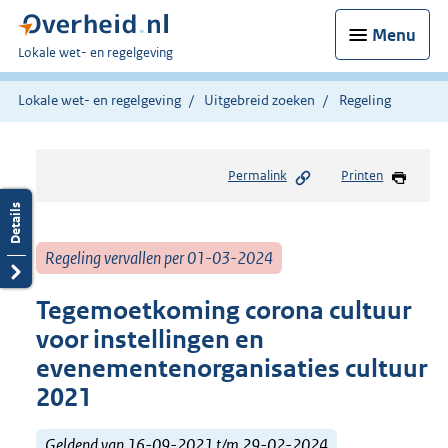
Menu
U
Lokale wet- en regelgeving
bent
hier:
Lokale wet- en regelgeving
Uitgebreid zoeken
Regeling
Permalink
Printen
Regeling vervallen per 01-03-2024
Tegemoetkoming corona cultuur
voor instellingen en
evenementenorganisaties cultuur
2021
Geldend van 16-09-2021 t/m 29-02-2024